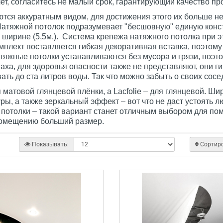
лет, согласитесь не малый срок, гарантирующий качество пр
ются аккуратным видом, для достижения этого их больше 
атяжной потолок подразумевает "бесшовную" единую конст
 ширине (5,5м.). Система крепежа натяжного потолка при 
омплект поставляется гибкая декоративная вставка, поэтом
атяжные потолки устанавливаются без мусора и грязи, поэт
апаха, для здоровья опасности также не представляют, они 
ть до ста литров воды. Так что можно забыть о своих сосе
ля матовой глянцевой плёнки, а Lacfolie – для глянцевой. 
ры, а также зеркальный эффект – вот что не даст устоять 
потолки – такой вариант станет отличным выбором для по
помещению больший размер.
Показывать:
Сортир