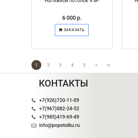
Натяжной потолок 4 м²
Н
6 000 р.
ЗАКАЗАТЬ
1
2
3
4
5
>
>|
КОНТАКТЫ
+7(926)720-11-09
+7(967)082-24-52
+7(985)419-69-49
info@popotolku.ru