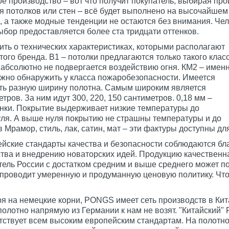
е производство – вот что получит покупатель, выбирая про
я потолков или стен – всё будет выполнено на высочайшем
 а также модные тенденции не остаются без внимания. Че
ыбор предоставляется более ста тридцати оттенков.
ить о технических характеристиках, которыми располагают
ого бренда. B1 – потолки предлагаются только такого клас
 абсолютно не подвергается воздействию огня. КМ2 – имен
ожно обнаружить у класса пожаробезопасности. Имеется
ть разную ширину полотна. Самым широким является
тров. За ним идут 300, 220, 150 сантиметров. 0,18 мм –
нки. Покрытие выдерживает низкие температуры до
уля. А выше нуля покрытию не страшны температуры и до
в Мрамор, стиль, лак, сатин, мат – эти фактуры доступны 
ские стандарты качества и безопасности соблюдаются бл
тва и внедрению новаторских идей. Продукцию качественна 
тель России с достатком средним и выше среднего может по
 проводит умеренную и продуманную ценовую политику. Что
ря на немецкие корни, PONGS имеет сеть производств в Кит
полотно напрямую из Германии к нам не возят. "Китайский"
етствует всем высоким европейским стандартам. На полотно