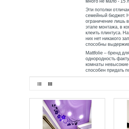
много не мало - 15 
Эти потолки отлича
семейный бюджет. Н
ограничение лишь в
этапе монтажа, в к
клеить плинтуса. Н
них нет никакого з
способны выдержива
Mattfolie – бренд д
однородность факту
комнаты невысокие 
способен придать 