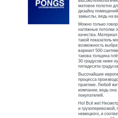
высокотехнологично
матовое полотно дл
дизайну помещений,
замыслы, ведь на в
Можно только говор
натяжные потолки эт
качества. Материал
такой показатель м
возможность выбра
вариант 500 сантиме
такова толщина плё
30 градусов ниже н
пятидесяти градусо
Высочайшие европей
процесса производс
практике. Любой жи
компании, ведь она
покупателей.
Но! Всё же! Несмот
и грузоперевозкой, 
немецкого, и соотв