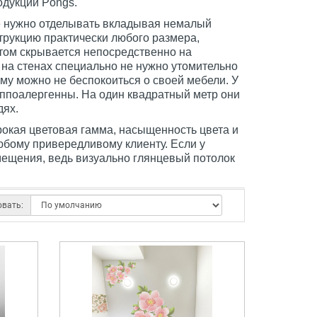
одукции Pongs.
не нужно отделывать вкладывая немалый
рукцию практически любого размера,
этом скрывается непосредственно на
у на стенах специально не нужно утомительно
ому можно не беспокоиться о своей мебели. У
гиппоалергенны. На один квадратный метр они
дях.
Широкая цветовая гамма, насыщенность цвета и
любому привередливому клиенту. Если у
мещения, ведь визуально глянцевый потолок
овать: