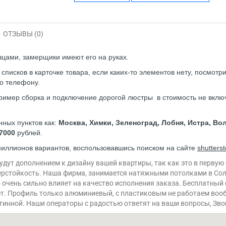
ОТЗЫВЫ (0)
азцами, замерщики имеют его на руках.
исков в карточке товара, если каких-то элементов нету, посмотр
о телефону.
имер сборка и подключение дорогой люстры в стоимость не включ
нных пунктов как:
Москва, Химки, Зеленоград, Лобня, Истра, В
7000
рублей.
иллионов вариантов, воспользовавшись поиском на сайте
shutters
дут дополнением к дизайну вашей квартиры, так как это в первую 
перстойкость. Наша фирма, занимается натяжными потолками в Солн
 очень сильно влияет на качество исполнения заказа. Бесплатный
 лет. Профиль только алюминиевый, с пластиковым не работаем во
остинной. Наши операторы с радостью ответят на ваши вопросы, Зво