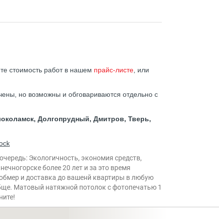
ите стоимость работ в нашем
прайс-листе
, или
ены, но возможны и обговариваются отдельно с
олоколамск, Долгопрудный, Дмитров, Тверь,
tock
очередь: Экологичность, экономия средств,
ечногорске более 20 лет и за это время
 обмер и доставка до вашенй квартиры в любую
обще. Матовый натяжной потолок с фотопечатью 1
ните!