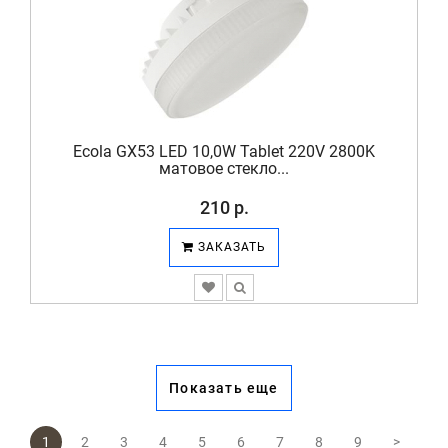
Ecola GX53 LED 10,0W Tablet 220V 2800K
матовое стекло...
210 р.
ЗАКАЗАТЬ
Показать еще
1
2
3
4
5
6
7
8
9
>