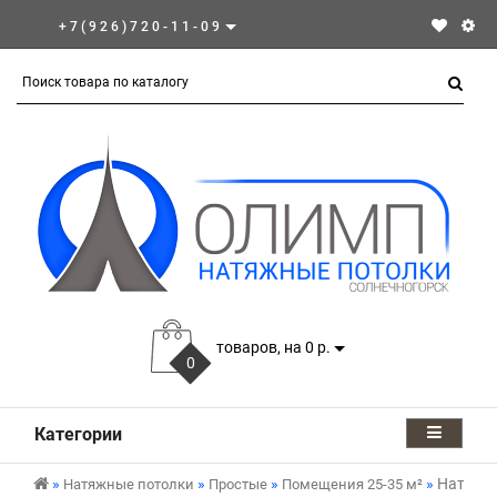
+7(926)720-11-09
товаров, на 0 р.
0
Категории
Натяжно
Натяжные потолки
Простые
Помещения 25-35 м²