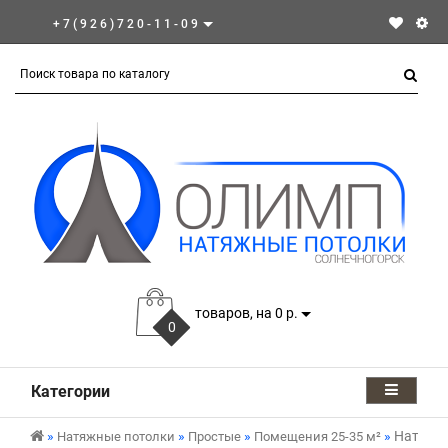
+7(926)720-11-09
товаров, на 0 р.
0
Категории
Натяжно
Натяжные потолки
Простые
Помещения 25-35 м²