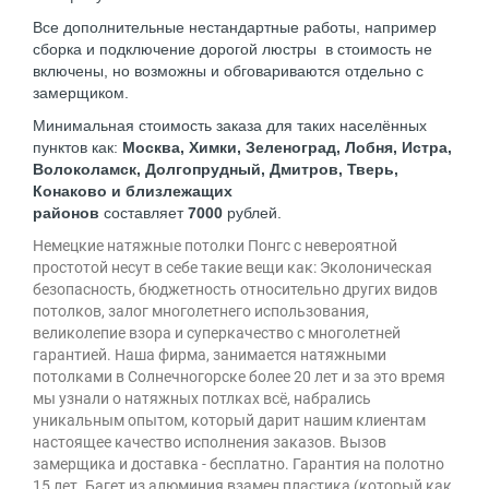
Все дополнительные нестандартные работы, например
сборка и подключение дорогой люстры в стоимость не
включены, но возможны и обговариваются отдельно с
замерщиком.
Минимальная стоимость заказа для таких населённых
пунктов как:
Москва, Химки, Зеленоград, Лобня, Истра,
Волоколамск, Долгопрудный, Дмитров, Тверь,
Конаково и близлежащих
районов
составляет
7000
рублей.
Немецкие натяжные потолки Понгс с невероятной
простотой несут в себе такие вещи как: Эколоническая
безопасность, бюджетность относительно других видов
потолков, залог многолетнего использования,
великолепие взора и суперкачество с многолетней
гарантией. Наша фирма, занимается натяжными
потолками в Солнечногорске более 20 лет и за это время
мы узнали о натяжных потлках всё, набрались
уникальным опытом, который дарит нашим клиентам
настоящее качество исполнения заказов. Вызов
замерщика и доставка - бесплатно. Гарантия на полотно
15 лет. Багет из алюминия взамен пластика (который как