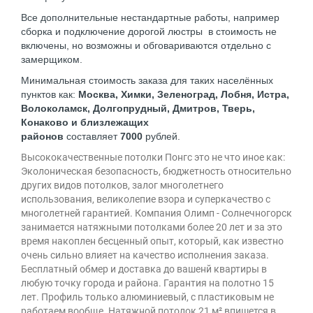
Все дополнительные нестандартные работы, например
сборка и подключение дорогой люстры в стоимость не
включены, но возможны и обговариваются отдельно с
замерщиком.
Минимальная стоимость заказа для таких населённых
пунктов как:
Москва, Химки, Зеленоград, Лобня, Истра,
Волоколамск, Долгопрудный, Дмитров, Тверь,
Конаково и близлежащих
районов
составляет
7000
рублей.
Высококачественные потолки Понгс это не что иное как:
Эколоническая безопасность, бюджетность относительно
других видов потолков, залог многолетнего
использования, великолепие взора и суперкачество с
многолетней гарантией. Компания Олимп - Солнечногорск
занимается натяжными потолками более 20 лет и за это
время накоплен бесценный опыт, который, как известно
очень сильно влияет на качество исполнения заказа.
Бесплатный обмер и доставка до вашенй квартиры в
любую точку города и района. Гарантия на полотно 15
лет. Профиль только алюминиевый, с пластиковым не
работаем вообще. Натяжной потолок 21 м² впишется в