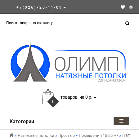
+7(926)720-11-09
товаров, на 0 р.
0
Категории
Натяжно
Натяжные потолки
Простые
Помещения 15-25 м²