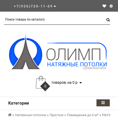
+7(926)720-11-09
товаров, на 0 р.
0
Категории
Натяжной
Натяжные потолки
Простые
Помещения до 6 м²