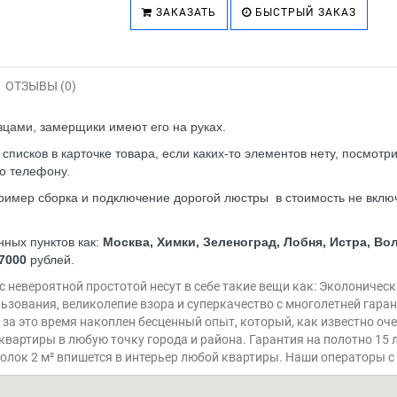
ЗАКАЗАТЬ
БЫСТРЫЙ ЗАКАЗ
ОТЗЫВЫ (0)
азцами, замерщики имеют его на руках.
исков в карточке товара, если каких-то элементов нету, посмотр
о телефону.
имер сборка и подключение дорогой люстры в стоимость не включ
нных пунктов как:
Москва, Химки, Зеленоград, Лобня, Истра, В
7000
рублей.
 невероятной простотой несут в себе такие вещи как: Эколоничес
льзования, великолепие взора и суперкачество с многолетней гара
за это время накоплен бесценный опыт, который, как известно оч
квартиры в любую точку города и района. Гарантия на полотно 15
лок 2 м² впишется в интерьер любой квартиры. Наши операторы с 