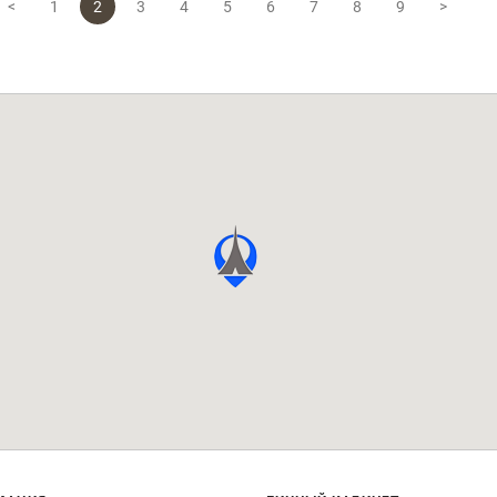
<
1
2
3
4
5
6
7
8
9
>