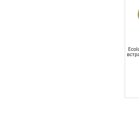
Ecol
встр