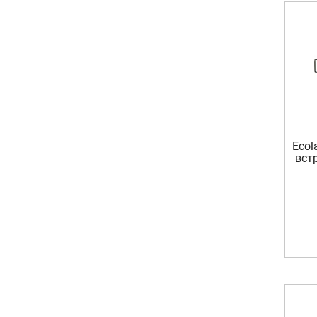
Ecol
вст