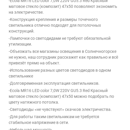
-Ecola MR16 LED color 7,0W 220V GU5.3 Red Красный
матовое стекло (композит) 47x50 позволяют экономить
на электричестве.
-Конструкция крепления и размеры точечного
светильника отлично подходят для потолочных
конструкций.
-Лампочки со светодидами не требуют обязательной
утилизации.
-Объезжать все магазины освещения в Солнечногорске
не нужно, наш сотрудник расскажет как правильно и всё
привезёт прямо на объект.
-Использование разных цветов светодиодов в одном
светильнике
-Долговременная эксплуатация светильников.
-Ecola MR16 LED color 7,0W 220V GU5.3 Red Красный
матовое стекло (композит) 47x50 можно подобрать по
цвету натяжного потолка.
-Светодиоды «не чувствуют» скачков электричества.
-Для работы таким светильникам не требуется
стабильное напряжение в сети.
-Небольшая мощность.