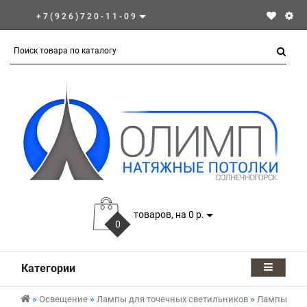
+7(926)720-11-09
товаров, на 0 р.
0
Категории
Освещение
Лампы для точечных светильников
Лампы для 