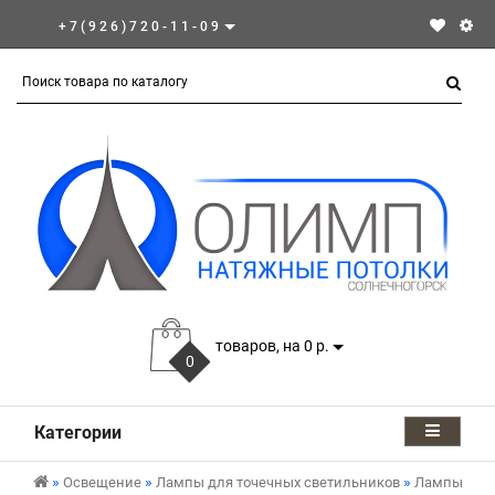
+7(926)720-11-09
товаров, на 0 р.
0
Категории
Освещение
Лампы для точечных светильников
Лампы для 