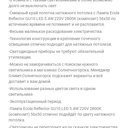
-В комнате с такими светильниками в полне возможно
долго не выключать свет.
-Смежный край полотна натяжного потолка с Лампа Ecola
Reflector GU10 LED 5.4W 220V 2800K (композит) 56x50 по
истечению времени не потемнеет и не расплавится.
-Весьма маленькое расходование электричества.
-Технология конструкции и крепление точечного
освещения отлично подходят для натяжных потолков.
-Светодиодные приборы не требуют обязательной
утилизации.
-Можно не заморачиваться с поиском нужного
светильника в магазинах Солнечногорска, Менеджер
Олимп-Солнечногорск подскажет варианты и всё
доставит к вам домой.
-Использование разных цветов света в одном
светильнике
-Эксплуатационный период.
-Лампа Ecola Reflector GU10 LED 5.4W 220V 2800K
(композит) 56x50 отлично подойдёт по цвету натяжного
потолка.
-Светодиоды не перегорают из-за скачков электричества.