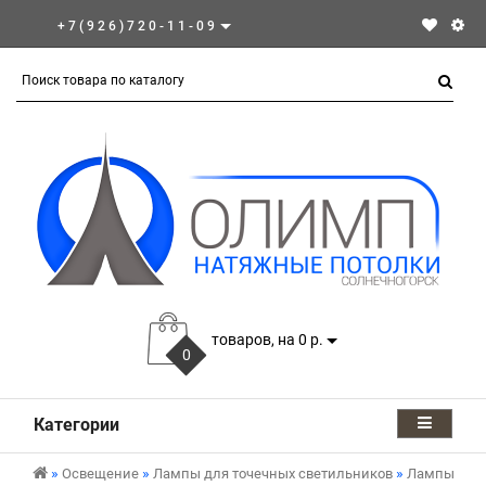
+7(926)720-11-09
товаров, на 0 р.
0
Категории
Освещение
Лампы для точечных светильников
Лампы для 