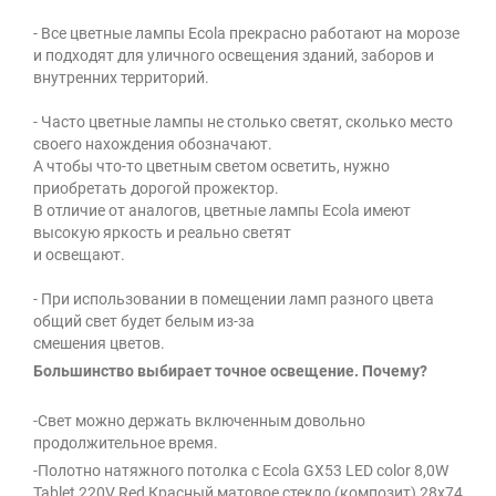
- Все цветные лампы Ecola прекрасно работают на морозе
и подходят для уличного освещения зданий, заборов и
внутренних территорий.
- Часто цветные лампы не столько светят, сколько место
своего нахождения обозначают.
А чтобы что-то цветным светом осветить, нужно
приобретать дорогой прожектор.
В отличие от аналогов, цветные лампы Ecola имеют
высокую яркость и реально светят
и освещают.
- При использовании в помещении ламп разного цвета
общий свет будет белым из-за
смешения цветов.
Большинство выбирает точное освещение. Почему?
-Свет можно держать включенным довольно
продолжительное время.
-Полотно натяжного потолка с Ecola GX53 LED color 8,0W
Tablet 220V Red Красный матовое стекло (композит) 28x74