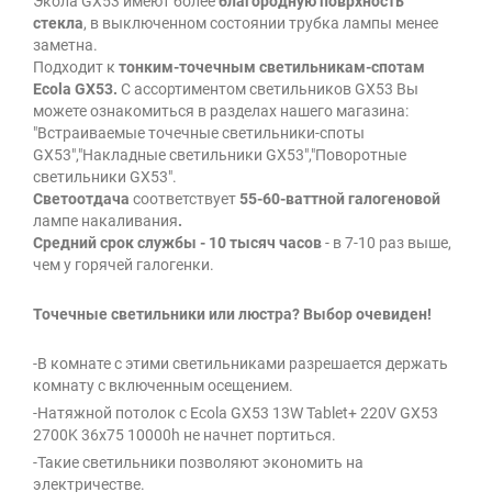
Экола GX53 имеют более
благородную поврхность
стекла
, в выключенном состоянии трубка лампы менее
заметна.
Подходит к
тонким-точечным светильникам-спотам
Ecola GX53.
С ассортиментом светильников GX53 Вы
можете ознакомиться в разделах нашего магазина:
"Встраиваемые точечные светильники-споты
GX53","Накладные светильники GX53","Поворотные
светильники GX53".
Светоотдача
соответствует
55-60-ваттной галогеновой
лампе накаливания
.
Средний срок службы - 10 тысяч часов
- в 7-10 раз выше,
чем у горячей галогенки.
Точечные светильники или люстра? Выбор очевиден!
-В комнате с этими светильниками разрешается держать
комнату с включенным осещением.
-Натяжной потолок с Ecola GX53 13W Tablet+ 220V GX53
2700K 36x75 10000h не начнет портиться.
-Такие светильники позволяют экономить на
электричестве.