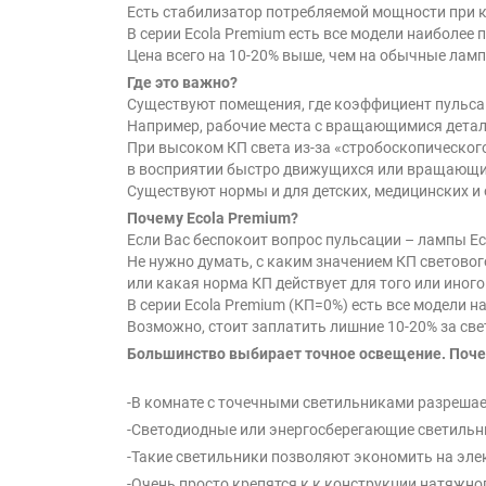
Есть стабилизатор потребляемой мощности при 
В серии Ecola Premium есть все модели наиболее
Цена всего на 10-20% выше, чем на обычные ламп
Где это важно?
Существуют помещения, где коэффициент пульса
Например, рабочие места с вращающимися детал
При высоком КП света из-за «стробоскопическо
в восприятии быстро движущихся или вращающи
Существуют нормы и для детских, медицинских и
Почему Ecola Premium?
Если Вас беспокоит вопрос пульсации – лампы Ec
Не нужно думать, с каким значением КП световог
или какая норма КП действует для того или иного
В серии Ecola Premium (КП=0%) есть все модели 
Возможно, стоит заплатить лишние 10-20% за све
Большинство выбирает точное освещение. Поч
-В комнате с точечными светильниками разрешае
-Светодиодные или энергосберегающие светильни
-Такие светильники позволяют экономить на эле
-Очень просто крепятся к к конструкции натяжно