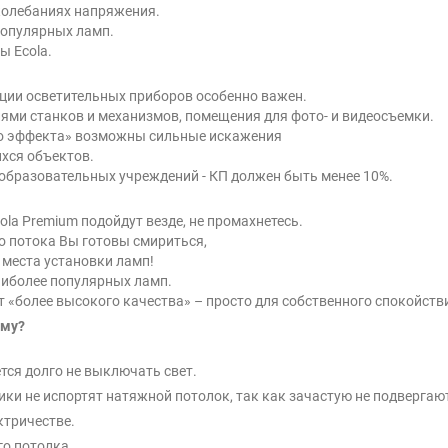
колебаниях напряжения.
 популярных ламп.
ы Ecola.
ции осветительных приборов особенно важен.
ями станков и механизмов, помещения для фото- и видеосъемки.
го эффекта» возможны сильные искажения
хся объектов.
 образовательных учреждений - КП должен быть менее 10%.
ola Premium подойдут везде, не промахнетесь.
о потока Вы готовы смириться,
 места установки ламп!
наиболее популярных ламп.
т «более высокого качества» – просто для собственного спокойств
ему?
тся долго не выключать свет.
ки не испортят натяжной потолок, так как зачастую не подвергаю
ктричестве.
го потолка.