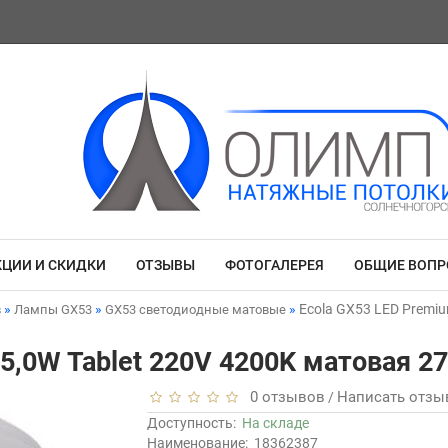
КЦИИ И СКИДКИ
ОТЗЫВЫ
ФОТОГАЛЕРЕЯ
ОБЩИЕ ВОП
Ecola GX53 LED Premiu
в
Лампы GX53
GX53 светодиодные матовые
15,0W Tablet 220V 4200K матовая 2
0 отзывов
Написать отзы
/
Доступность:
На складе
Наименование:
18362387