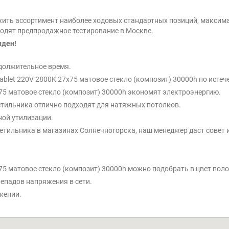
ить ассортимент наиболее ходовых стандартных позиций, максима
оходят предпродажное тестирование в Москве.
иден!
должительное время.
Tablet 220V 2800K 27x75 матовое стекло (композит) 30000h по истеч
7x75 матовое стекло (композит) 30000h экономят электроэнергию.
етильника отлично подходят для натяжных потолков.
ной утилизации.
тильника в магазинах Солнечногорска, наш менеджер даст совет и
7x75 матовое стекло (композит) 30000h можно подобрать в цвет пол
репадов напряжения в сети.
жении.