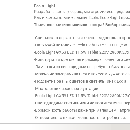
Ecola-Light
Разрабатывая эту серию, мы стремились предлож
Как и все остальные лампы Ecola, Ecola-Light пр
Точечные светильники или люстра? Выбор очев
-Свет можно держать включенным довольно про
-Натяжной потолок с Ecola Light GX53 LED 11,5W 
-Ecola Light GX53 LED 11,5W Tablet 220V 2800K 2
-Конструкция крепления и размеры точечного св
-Лампочки со светодидами не требуют обязатель
-Можно не заморачиваться с поиском нужного све
-Подсветка разных цветов в светильниках Ecola
-Многолетний срок эксплуптации.
-Ecola Light GX53 LED 11,5W Tablet 220V 2800K 2
-Светодиодные светильники не портятся из-за пе
-Возможность работы даже при малейшем напря
-Относительно низкая мощьность потребления.