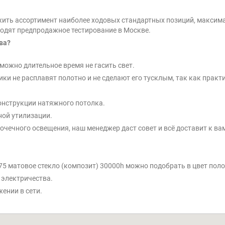
ить ассортимент наиболее ходовых стандартных позиций, максима
оходят предпродажное тестирование в Москве.
ва?
можно длительное время не гасить свет.
и не расплавят полотно и не сделают его тусклым, так как практи
конструкции натяжного потолка.
ной утилизации.
точечного освещения, наш менеджер даст совет и всё доставит к ва
7x75 матовое стекло (композит) 30000h можно подобрать в цвет пол
 электричества.
ении в сети.