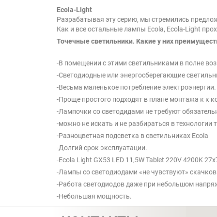
Ecola-Light
Разрабатывая эту серию, мы стремились предлож
Как и все остальные лампы Ecola, Ecola-Light пр
Точечные светильники. Какие у них преимущест
-В помещении с этими светильниками в полне воз
-Светодиодные или энергосберегающие светильник
-Весьма маленькое потребление электроэнергии.
-Проще простого подходят в плане монтажа к к 
-Лампочки со светодидами не требуют обязатель
-можно не искать и не разбираться в технологии 
-Разноцветная подсветка в светильниках Ecola
-Долгий срок эксплуатации.
-Ecola Light GX53 LED 11,5W Tablet 220V 4200K 2
-Лампы со светодиодами «не чувствуют» скачков
-Работа светодиодов даже при небольшом напряж
-Небольшая мощность.