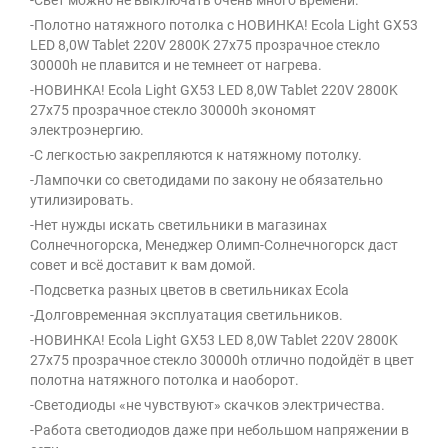
-Свет можно не выключать очень много времени.
-Полотно натяжного потолка с НОВИНКА! Ecola Light GX53
LED 8,0W Tablet 220V 2800K 27x75 прозрачное стекло
30000h не плавится и не темнеет от нагрева.
-НОВИНКА! Ecola Light GX53 LED 8,0W Tablet 220V 2800K
27x75 прозрачное стекло 30000h экономят
электроэнергию.
-С легкостью закрепляются к натяжному потолку.
-Лампочки со светодидами по закону не обязательно
утилизировать.
-Нет нужды искать светильники в магазинах
Солнечногорска, Менеджер Олимп-Солнечногорск даст
совет и всё доставит к вам домой.
-Подсветка разных цветов в светильниках Ecola
-Долговременная эксплуатация светильников.
-НОВИНКА! Ecola Light GX53 LED 8,0W Tablet 220V 2800K
27x75 прозрачное стекло 30000h отлично подойдёт в цвет
полотна натяжного потолка и наоборот.
-Светодиоды «не чувствуют» скачков электричества.
-Работа светодиодов даже при небольшом напряжении в