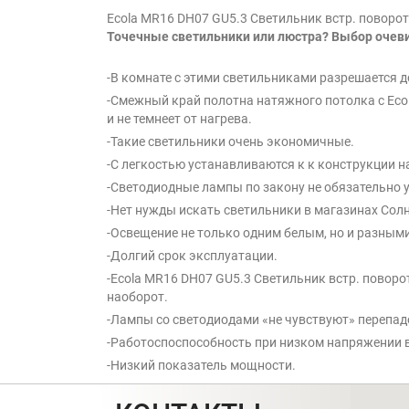
Ecola MR16 DH07 GU5.3 Светильник встр. поворо
Точечные светильники или люстра? Выбор очев
-В комнате с этими светильниками разрешается д
-Смежный край полотна натяжного потолка с Eco
и не темнеет от нагрева.
-Такие светильники очень экономичные.
-С легкостью устанавливаются к к конструкции н
-Светодиодные лампы по закону не обязательно 
-Нет нужды искать светильники в магазинах Солн
-Освещение не только одним белым, но и разным
-Долгий срок эксплуатации.
-Ecola MR16 DH07 GU5.3 Светильник встр. повор
наоборот.
-Лампы со светодиодами «не чувствуют» перепад
-Работоспоспособность при низком напряжении в
-Низкий показатель мощности.