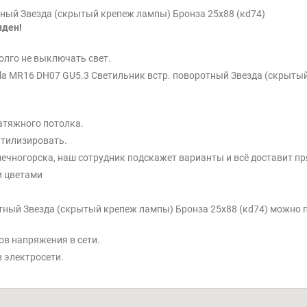
тный Звезда (скрытый крепеж лампы) Бронза 25x88 (кd74)
иден!
олго не выключать свет.
la MR16 DH07 GU5.3 Светильник встр. поворотный Звезда (скрытый
атяжного потолка.
утилизировать.
ечногорска, наш сотрудник подскажет варианты и всё доставит пр
и цветами
отный Звезда (скрытый крепеж лампы) Бронза 25x88 (кd74) можно 
ов напряжения в сети.
 электросети.