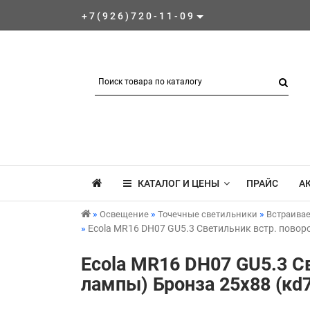
+7(926)720-11-09
КАТАЛОГ И ЦЕНЫ
ПРАЙС
А
Освещение
Точечные светильники
Встраива
Ecola MR16 DH07 GU5.3 Светильник встр. повор
Ecola MR16 DH07 GU5.3 С
лампы) Бронза 25x88 (кd