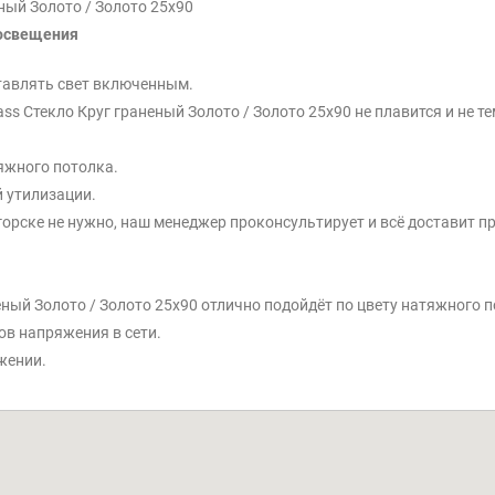
ный Золото / Золото 25x90
 освещения
тавлять свет включенным.
ss Стекло Круг граненый Золото / Золото 25x90 не плавится и не те
яжного потолка.
 утилизации.
орске не нужно, наш менеджер проконсультирует и всё доставит пр
еный Золото / Золото 25x90 отлично подойдёт по цвету натяжного п
ов напряжения в сети.
жении.