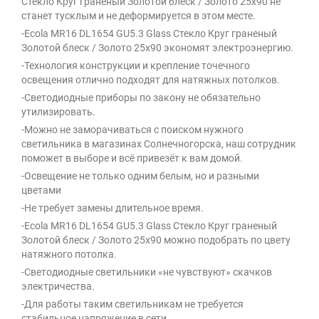
Стекло Круг граненый Золотой блеск / Золото 25x90 не
станет тусклым и не деформируется в этом месте.
-Ecola MR16 DL1654 GU5.3 Glass Стекло Круг граненый
Золотой блеск / Золото 25x90 экономят электроэнергию.
-Технология конструкции и крепление точечного
освещения отлично подходят для натяжных потолков.
-Светодиодные приборы по закону не обязательно
утилизировать.
-Можно не заморачиваться с поиском нужного
светильника в магазинах Солнечногорска, наш сотрудник
поможет в выборе и всё привезёт к вам домой.
-Освещение не только одним белым, но и разными
цветами
-Не требует замены длительное время.
-Ecola MR16 DL1654 GU5.3 Glass Стекло Круг граненый
Золотой блеск / Золото 25x90 можно подобрать по цвету
натяжного потолка.
-Светодиодные светильники «не чувствуют» скачков
электричества.
-Для работы таким светильникам не требуется
стабильное напряжение в сети.