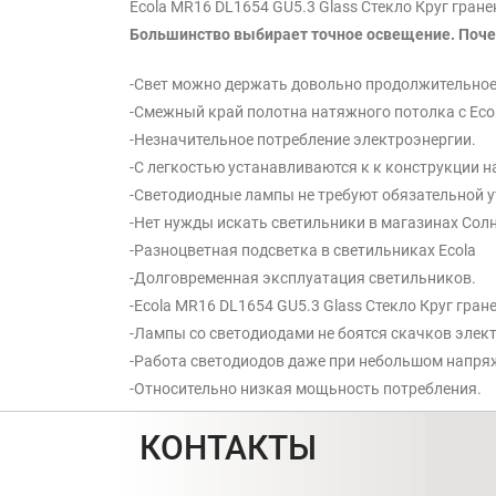
Ecola MR16 DL1654 GU5.3 Glass Стекло Круг гран
Большинство выбирает точное освещение. Поч
-Свет можно держать довольно продолжительное
-Смежный край полотна натяжного потолка с Ecol
-Незначительное потребление электроэнергии.
-С легкостью устанавливаются к к конструкции н
-Светодиодные лампы не требуют обязательной у
-Нет нужды искать светильники в магазинах Солн
-Разноцветная подсветка в светильниках Ecola
-Долговременная эксплуатация светильников.
-Ecola MR16 DL1654 GU5.3 Glass Стекло Круг гра
-Лампы со светодиодами не боятся скачков элек
-Работа светодиодов даже при небольшом напряж
-Относительно низкая мощьность потребления.
КОНТАКТЫ