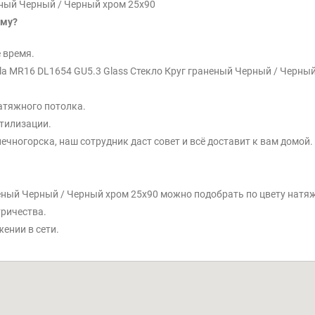
еный Черный / Черный хром 25x90
ему?
 время.
a MR16 DL1654 GU5.3 Glass Стекло Круг граненый Черный / Черный х
атяжного потолка.
тилизации.
ечногорска, наш сотрудник даст совет и всё доставит к вам домой.
неный Черный / Черный хром 25x90 можно подобрать по цвету натя
тричества.
ении в сети.