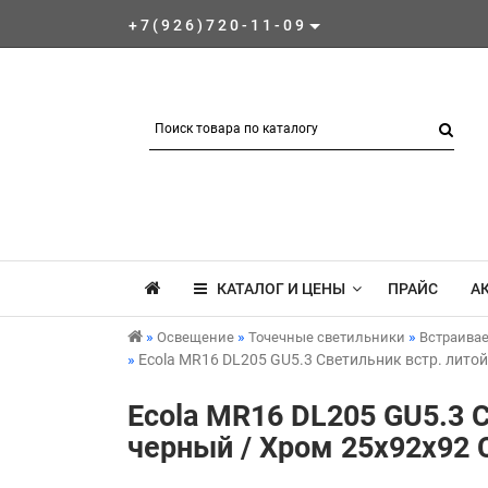
+7(926)720-11-09
КАТАЛОГ И ЦЕНЫ
ПРАЙС
А
Освещение
Точечные светильники
Встраива
Ecola MR16 DL205 GU5.3 Светильник встр. лит
Ecola MR16 DL205 GU5.3 
черный / Хром 25x92x92 