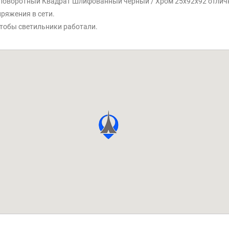
й поворотный Квадрат Шлифованный черный / Хром 25x92x92 отличн
ряжения в сети.
тобы светильники работали.