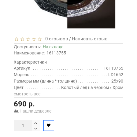
0 отзывов
Написать отзыв
/
Доступность:
На складе
Наименование:
16113755
Характеристики
Артикул
16113755
Модель
LD1652
Размеры мм (длина * толщина)
25x90
Цвет
Колотый лёд на черном / Хром
смотреть все
690 р.
Нашли дешевле