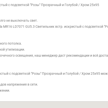
стый с подсветкой "Розы" Прозрачный и Голубой / Хром 25x95
лго не выключать свет.
a MR16 LD7071 GU5.3 Светильник встр. искристый с подсветкой "Р
ного потолка.
ной утилизации.
 точечного освещения, наш менеджер даст рекомендации и всё доста
истый с подсветкой "Розы" Прозрачный и Голубой / Хром 25x95 мо
адов напряжения в сети.
жении.