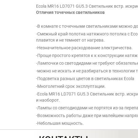
Ecola MR16 LD7071 GU5.3 Светильник встр. искри
Отличия точечных светильников
-В комнате с точечными светильниками можно до
-Смежный край полотна натяжного потолка с Ecol
плавится и не темнеет от нагрева.
-Незначительное расходование электричества.
-Проще простого крепятся к к конструкции натяж
-Лампочки со светодидами не требуют обязатель
-можно не искать и не разбираться в технологии
-Подсветка разных цветов в светильниках Ecola
-Многолетний срок эксплуптации.
-Ecola MR16 LD7071 GU5.3 Светильник встр. искр
и наоборот.
-Лампы со светодиодами не портятся из-за переп
-Возможность работы даже при малейшем напря
-Небольшая мощность.