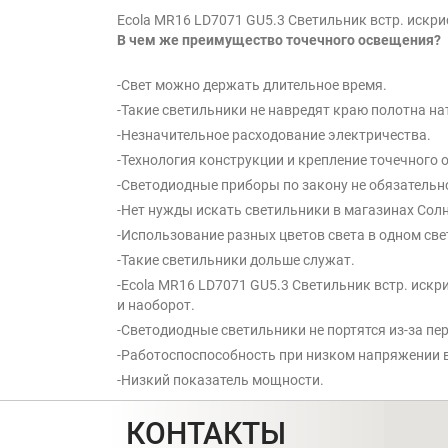
Ecola MR16 LD7071 GU5.3 Светильник встр. искри
В чем же преимущество точечного освещения?
-Свет можно держать длительное время.
-Такие светильники не навредят краю полотна на
-Незначительное расходование электричества.
-Технология конструкции и крепление точечного
-Светодиодные приборы по закону не обязательн
-Нет нужды искать светильники в магазинах Солн
-Использование разных цветов света в одном св
-Такие светильники дольше служат.
-Ecola MR16 LD7071 GU5.3 Светильник встр. искр
и наоборот.
-Светодиодные светильники не портятся из-за пе
-Работоспоспособность при низком напряжении в
-Низкий показатель мощности.
КОНТАКТЫ