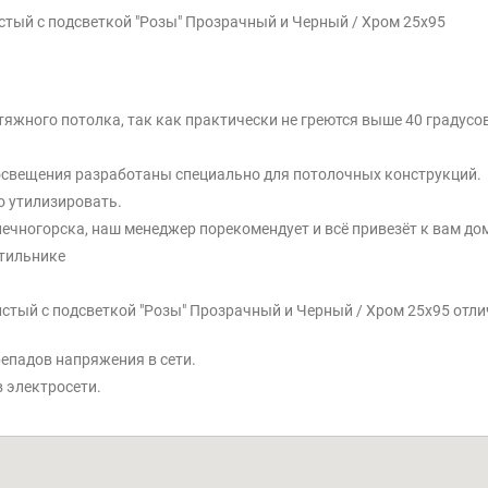
стый с подсветкой "Розы" Прозрачный и Черный / Хром 25x95
тяжного потолка, так как практически не греются выше 40 градусов
 освещения разработаны специально для потолочных конструкций.
о утилизировать.
ечногорска, наш менеджер порекомендует и всё привезёт к вам до
етильнике
истый с подсветкой "Розы" Прозрачный и Черный / Хром 25x95 отл
репадов напряжения в сети.
 электросети.