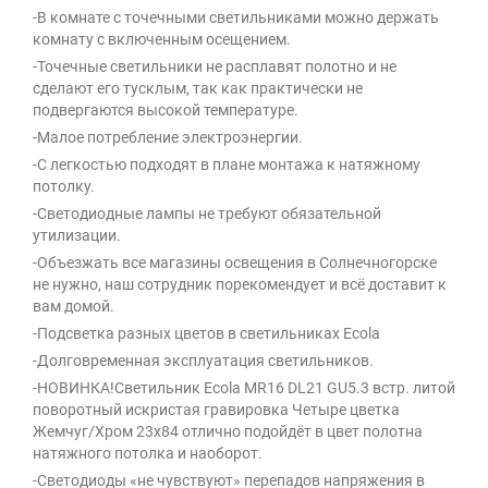
-В комнате с точечными светильниками можно держать
комнату с включенным осещением.
-Точечные светильники не расплавят полотно и не
сделают его тусклым, так как практически не
подвергаются высокой температуре.
-Малое потребление электроэнергии.
-С легкостью подходят в плане монтажа к натяжному
потолку.
-Светодиодные лампы не требуют обязательной
утилизации.
-Объезжать все магазины освещения в Солнечногорске
не нужно, наш сотрудник порекомендует и всё доставит к
вам домой.
-Подсветка разных цветов в светильниках Ecola
-Долговременная эксплуатация светильников.
-НОВИНКА!Светильник Ecola MR16 DL21 GU5.3 встр. литой
поворотный искристая гравировка Четыре цветка
Жемчуг/Хром 23х84 отлично подойдёт в цвет полотна
натяжного потолка и наоборот.
-Светодиоды «не чувствуют» перепадов напряжения в