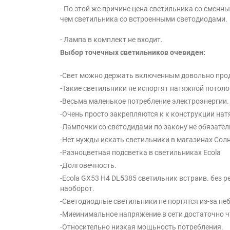
- По этой же причине цена светильника со сменн
чем светильника со встроенными светодиодами.
- Лампа в комплект не входит.
Выбор точечных светильников очевиден:
-Свет можно держать включенным довольно про
-Такие светильники не испортят натяжной потолок
-Весьма маленькое потребление электроэнергии.
-Очень просто закрепляются к к конструкции нат
-Лампочки со светодидами по закону не обязател
-Нет нужды искать светильники в магазинах Солн
-Разноцветная подсветка в светильниках Ecola
-Долговечность.
-Ecola GX53 H4 DL5385 светильник встраив. без 
наоборот.
-Светодиодные светильники не портятся из-за не
-Миеинимальное напряжение в сети достаточно ч
-Относительно низкая мощьность потребления.