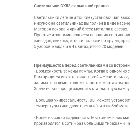
Светильники GX53 с алмазной гранью
Светильники легкие и тонкие (установочная высо
Рисунок на светильниках выполнен в виде насече
Матовая основа и яркий блеск металла в срезах.
Простые и запоминающиеся названия светильни
«звезда», «вихрь», «точки-полоски по кругу», «ри
5 узоров, каждый в 4 цветах, итого 20 моделей.
Преимущества перед светильниками со встрое
- Возможность замены лампы. Когда в одном из 
Вам придется искать точно такой же светильник,
заниматься демонтажом старого и монтажом нов
Значительно проще заменить стандартную лампу
- Большая универсальность. Вы можете установ
температуры (или даже цветные), и в любой момен
- Более высокая надежность. Мы живем в век ма
производятся в сотни раз большими тиражами, ч