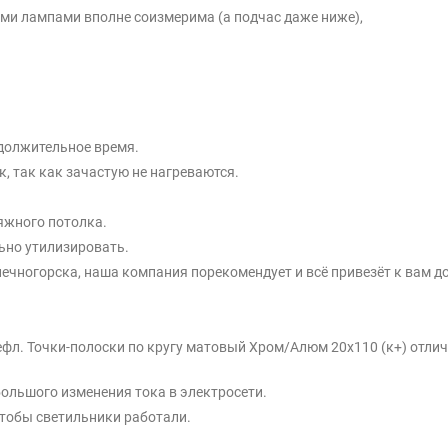
ыми лампами вполне соизмерима (а подчас даже ниже),
должительное время.
, так как зачастую не нагреваются.
яжного потолка.
ьно утилизировать.
ечногорска, наша компания порекомендует и всё привезёт к вам д
рефл. Точки-полоски по кругу матовый Хром/Алюм 20x110 (к+) отли
большого изменения тока в электросети.
тобы светильники работали.