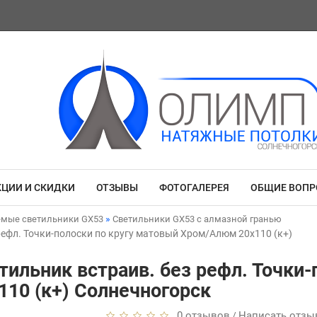
КЦИИ И СКИДКИ
ОТЗЫВЫ
ФОТОГАЛЕРЕЯ
ОБЩИЕ ВОП
емые светильники GX53
Светильники GX53 с алмазной гранью
рефл. Точки-полоски по кругу матовый Хром/Алюм 20x110 (к+)
тильник встраив. без рефл. Точки-
10 (к+) Солнечногорск
0 отзывов
Написать отзы
/