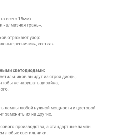
та всего 15мм).
к «алмазная грань».
ков отражают узор:
фленые реснички», «сетка».
нными светодиодами:
светильников выйдут из строя диоды,
 чтобы не нарушать дизайна,
ого.
.
ить лампы любой нужной мощности и цветовой
т заменить их на другие.
ссового производства, а стандартные лампы
ем любые светильники.