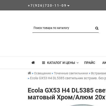
+7(926)720-11-09
КАТАЛОГ И ЦЕНЫ
ПРАЙС
А
Освещение
Точечные светильники
Встраива
Ecola GX53 H4 DL5385 светильник встраив. без 
Ecola GX53 H4 DL5385 све
матовый Хром/Алюм 20x1