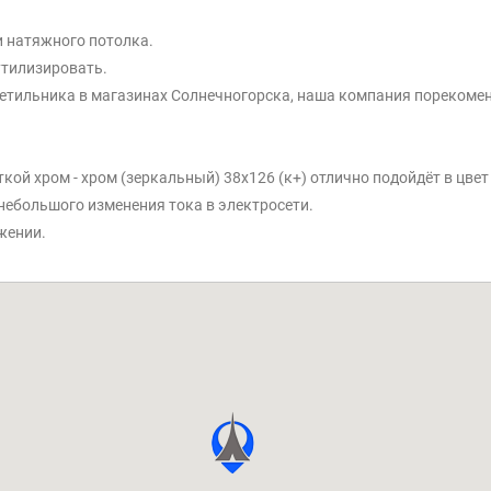
и натяжного потолка.
утилизировать.
етильника в магазинах Солнечногорска, наша компания порекоменд
еткой хром - хром (зеркальный) 38x126 (к+) отлично подойдёт в цве
небольшого изменения тока в электросети.
жении.