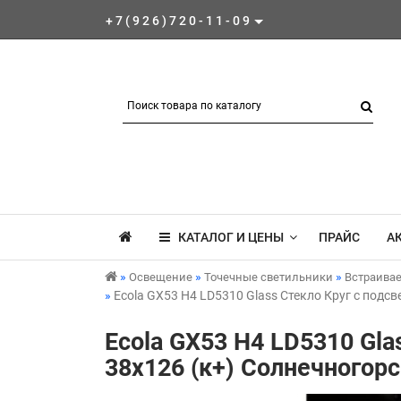
+7(926)720-11-09
КАТАЛОГ И ЦЕНЫ
ПРАЙС
А
Освещение
Точечные светильники
Встраива
Ecola GX53 H4 LD5310 Glass Стекло Круг с подсв
Ecola GX53 H4 LD5310 Gla
38x126 (к+) Солнечногор