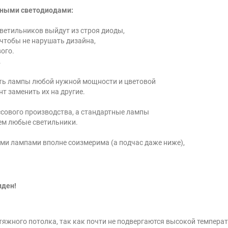
нными светодиодами:
светильников выйдут из строя диоды,
 чтобы не нарушать дизайна,
ого.
.
ить лампы любой нужной мощности и цветовой
т заменить их на другие.
ссового производства, а стандартные лампы
ем любые светильники.
ыми лампами вполне соизмерима (а подчас даже ниже),
иден!
тяжного потолка, так как почти не подвергаются высокой температ