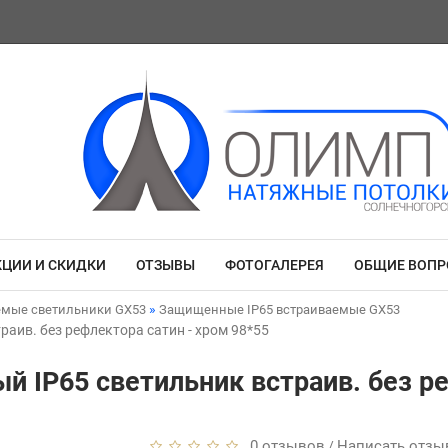
КЦИИ И СКИДКИ
ОТЗЫВЫ
ФОТОГАЛЕРЕЯ
ОБЩИЕ ВОП
емые светильники GX53
Защищенные IP65 встраиваемые GX53
аив. без рефлектора сатин - хром 98*55
й IP65 светильник встраив. без ре
0 отзывов
Написать отзы
/