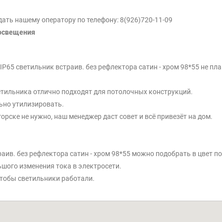
ть нашему оператору по телефону: 8(926)720-11-09
 освещения
65 светильник встраив. без рефлектора сатин - хром 98*55 не плав
етильника отлично подходят для потолочных конструкций.
ьно утилизировать.
рске не нужно, наш менеджер даст совет и всё привезёт на дом.
аив. без рефлектора сатин - хром 98*55 можно подобрать в цвет п
ьшого изменения тока в электросети.
тобы светильники работали.