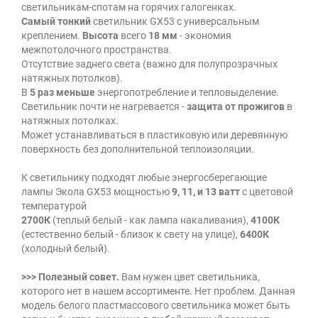
светильникам-спотам на горячих галогенках.
Самый тонкий
светильник GX53 c универсальным
креплением.
Высота
всего
18 мм
- экономия
межпотолочного пространства.
Отсутствие заднего света (важно для полупрозрачных
натяжных потолков).
В
5 раз меньше
энергопотребление и тепловыделение.
Светильник почти не нагревается -
защита от прожигов
в
натяжных потолках.
Может устанавливаться в пластиковую или деревянную
поверхность без дополнительной теплоизоляции.
К светильнику подходят любые энергосберегающие
лампы Экола GX53 мощностью
9, 11, и 13 ватт
с цветовой
температурой
2700К
(теплый белый - как лампа накаливания),
4100К
(естественно белый - близок к свету на улице),
6400К
(холодный белый).
>>> Полезный совет.
Вам нужен цвет светильника,
которого нет в нашем ассортименте. Нет проблем. Данная
модель белого пластмассового светильника может быть