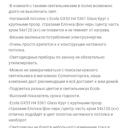
-В комнате с такими светильниками в полне возможно
долго не выключать свет.
-Натяжной потолок с Ecola GX53 H4 5361 Glass Круг с
крупными прозр. стразами Елочка/фон черн./центр.часть
хром 54x120 (к+) не плавится и не темнеет от нагрева.
-Весьма маленькое потребление электроэнергии.
-Очень просто крепятся к к конструкции натяжного
потолка.
-Светодиодные приборы по закону не обязательно
утилизировать.
-Можно не заморачиваться с поиском нужного
светильника в магазинах Солнечногорска, наша
компания даст рекомендации и всё доставит к вам домой.
-Подсветка разных цветов в светильниках Ecola
-Высокий показатель срока годности.
-Ecola GX53 H4 5361 Glass Круг с крупными прозр.
стразами Елочка/фон черн./центр.часть хром 54x120 (к+)
отлично подойдёт в цвет полотна натяжного потолка и
наоборот.
-Светодиоды не боятся небольшого изменения тока в