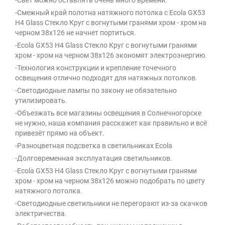
-Свет можно оставлять очень много времени.
-Смежный край полотна натяжного потолка с Ecola GX53
H4 Glass Стекло Круг с вогнутыми гранями хром - хром на
черном 38x126 не начнет портиться.
-Ecola GX53 H4 Glass Стекло Круг с вогнутыми гранями
хром - хром на черном 38x126 экономят электроэнергию.
-Технология конструкции и крепление точечного
освещения отлично подходят для натяжных потолков.
-Светодиодные лампы по закону не обязательно
утилизировать.
-Объезжать все магазины освещения в Солнечногорске
не нужно, наша компания расскажет как правильно и всё
привезёт прямо на объект.
-Разноцветная подсветка в светильниках Ecola
-Долговременная эксплуатация светильников.
-Ecola GX53 H4 Glass Стекло Круг с вогнутыми гранями
хром - хром на черном 38x126 можно подобрать по цвету
натяжного потолка.
-Светодиодные светильники не перегорают из-за скачков
электричества.