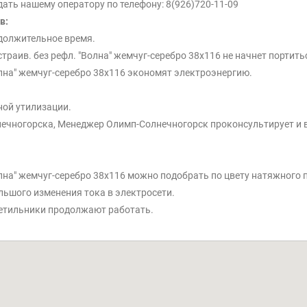
ть нашему оператору по телефону: 8(926)720-11-09
в:
должительное время.
траив. без рефл. "Волна" жемчуг-серебро 38x116 не начнет портить
Волна" жемчуг-серебро 38x116 экономят электроэнергию.
ной утилизации.
нечногорска, Менеджер Олимп-Солнечногорск проконсультирует и в
Волна" жемчуг-серебро 38x116 можно подобрать по цвету натяжного 
льшого изменения тока в электросети.
етильники продолжают работать.