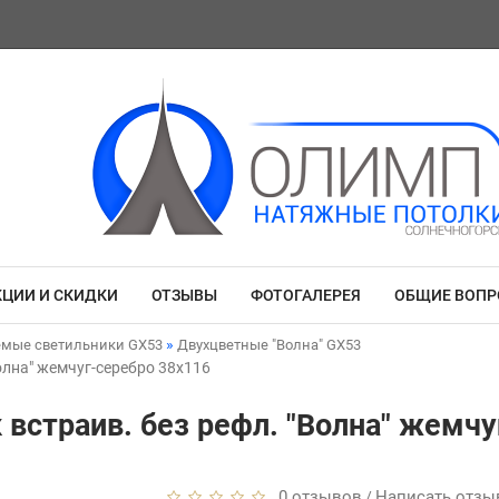
КЦИИ И СКИДКИ
ОТЗЫВЫ
ФОТОГАЛЕРЕЯ
ОБЩИЕ ВОП
емые светильники GX53
Двухцветные "Волна" GX53
Волна" жемчуг-серебро 38x116
 встраив. без рефл. "Волна" жемч
0 отзывов
Написать отзы
/