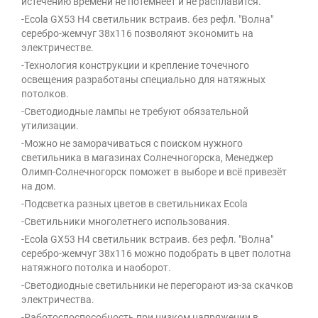
истечению времени не потемнеет и не расплавится.
-Ecola GX53 H4 светильник встраив. без рефл. "Волна"
серебро-жемчуг 38x116 позволяют экономить на
электричестве.
-Технология конструкции и крепление точечного
освещения разработаны специально для натяжных
потолков.
-Светодиодные лампы не требуют обязательной
утилизации.
-Можно не заморачиваться с поиском нужного
светильника в магазинах Солнечногорска, Менеджер
Олимп-Солнечногорск поможет в выборе и всё привезёт
на дом.
-Подсветка разных цветов в светильниках Ecola
-Светильники многолетнего использования.
-Ecola GX53 H4 светильник встраив. без рефл. "Волна"
серебро-жемчуг 38x116 можно подобрать в цвет полотна
натяжного потолка и наоборот.
-Светодиодные светильники не перегорают из-за скачков
электричества.
-Работоспоспособность при низком напряжении в