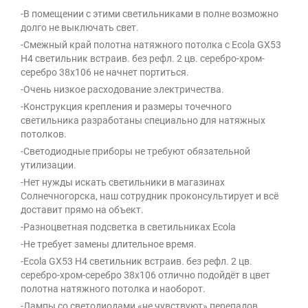
-В помещении с этими светильниками в полне возможно
долго не выключать свет.
-Смежный край полотна натяжного потолка с Ecola GX53
H4 светильник встраив. без рефл. 2 цв. серебро-хром-
серебро 38х106 не начнет портиться.
-Очень низкое расходование электричества.
-Конструкция крепления и размеры точечного
светильника разработаны специально для натяжных
потолков.
-Светодиодные приборы не требуют обязательной
утилизации.
-Нет нужды искать светильники в магазинах
Солнечногорска, наш сотрудник проконсультирует и всё
доставит прямо на объект.
-Разноцветная подсветка в светильниках Ecola
-Не требует замены длительное время.
-Ecola GX53 H4 светильник встраив. без рефл. 2 цв.
серебро-хром-серебро 38х106 отлично подойдёт в цвет
полотна натяжного потолка и наоборот.
-Лампы со светодиодами «не чувствуют» перепадов