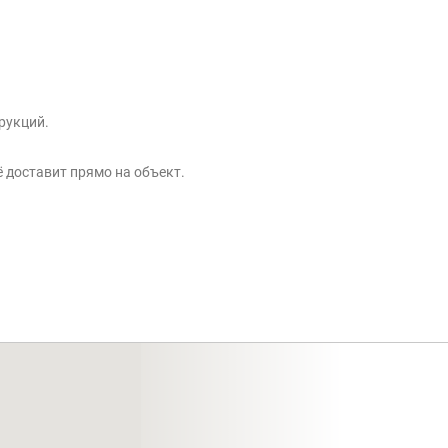
рукций.
ё доставит прямо на объект.
.