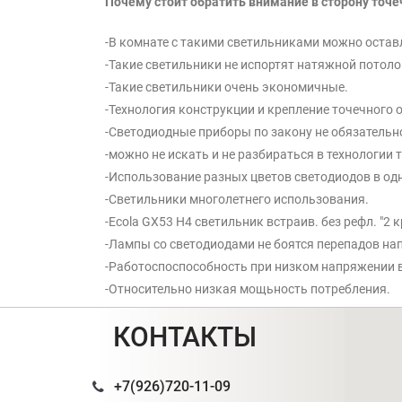
Почему стоит обратить внимание в сторону точ
-В комнате с такими светильниками можно остав
-Такие светильники не испортят натяжной потолок
-Такие светильники очень экономичные.
-Технология конструкции и крепление точечного
-Светодиодные приборы по закону не обязательн
-можно не искать и не разбираться в технологии
-Использование разных цветов светодиодов в од
-Светильники многолетнего использования.
-Ecola GX53 H4 светильник встраив. без рефл. "2
-Лампы со светодиодами не боятся перепадов нап
-Работоспоспособность при низком напряжении в
-Относительно низкая мощьность потребления.
КОНТАКТЫ
+7(926)720-11-09