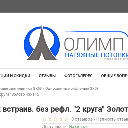
КЦИИ И СКИДКИ
ОТЗЫВЫ
ФОТОГАЛЕРЕЯ
ОБЩИЕ ВОП
емые светильники GX53
Одноцветные рифленые GX53
 круга" Золото 43x115
 встраив. без рефл. "2 круга" Зол
0 отзывов
Написать отзы
/
Доступность:
На складе