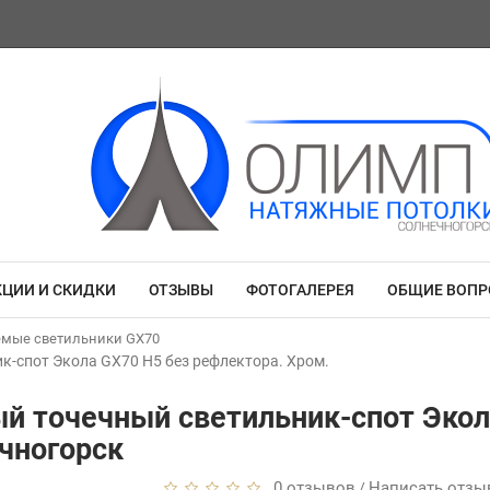
КЦИИ И СКИДКИ
ОТЗЫВЫ
ФОТОГАЛЕРЕЯ
ОБЩИЕ ВОП
емые светильники GX70
-спот Экола GX70 H5 без рефлектора. Хром.
й точечный светильник-спот Экол
чногорск
0 отзывов
Написать отзы
/