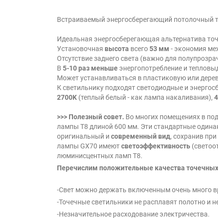
Встраиваемый энергосберегающий потолочный т
Идеальная энергосберегающая альтернатива то
Установочная
высота
всего
53 мм
- экономия ме
Отсутствие заднего света (важно для полупрозр
В
5-10 раз меньше
энергопотребление и тепловыд
Может устанавливаться в пластиковую или дерев
К светильнику подходят светодиодные и энерго
2700K
(теплый белый - как лампа накаливания),
>>> Полезный совет.
Во многих помещениях в под
лампы Т8 длиной 600 мм. Эти стандартные один
оригинальный и
современный вид
, сохранив при
лампы GX70 имеют
светоэффективность
(светоо
люминисцентных ламп Т8.
Перечислим положительные качества точечных
-Свет можно держать включенным очень много в
-Точечные светильники не расплавят полотно и не
-Незначительное расходование электричества.