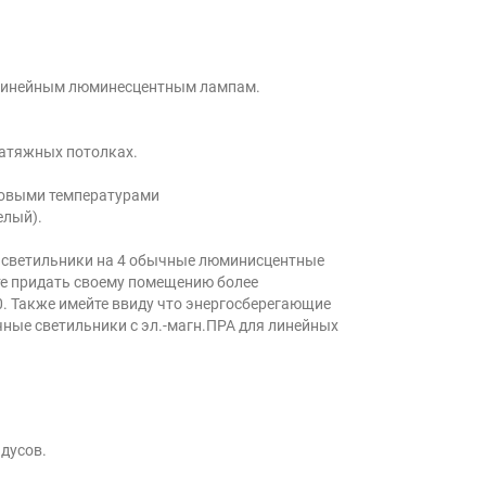
 линейным люминесцентным лампам.
натяжных потолках.
товыми температурами
елый).
е светильники на 4 обычные люминисцентные
ите придать своему помещению более
0. Также имейте ввиду что энергосберегающие
чные светильники с эл.-магн.ПРА для линейных
адусов.