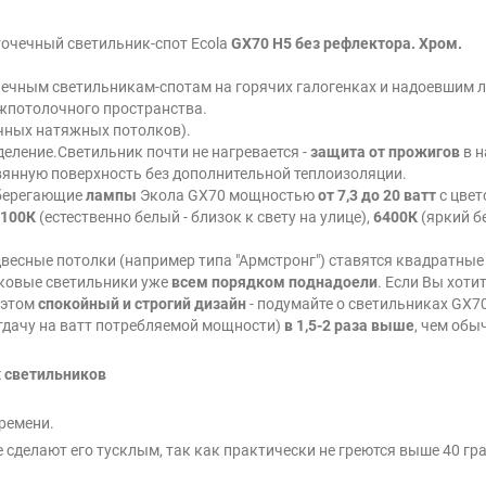
очечный светильник-спот Ecola
GX70 H5 без рефлектора. Хром.
чечным светильникам-спотам на горячих галогенках и надоевшим
жпотолочного пространства.
ачных натяжных потолков).
еление.Светильник почти не нагревается -
защита от прожигов
в 
янную поверхность без дополнительной теплоизоляции.
сберегающие
лампы
Экола GX70 мощностью
от 7,3 до 20 ватт
с цве
4100К
(естественно белый - близок к свету на улице),
6400К
(яркий б
весные потолки (например типа "Армстронг") ставятся квадратны
аковые светильники уже
всем порядком поднадоели
. Если Вы хот
 этом
спокойный и строгий дизайн
- подумайте о светильниках GX7
тдачу на ватт потребляемой мощности)
в 1,5-2 раза выше
, чем обы
 светильников
ремени.
 сделают его тусклым, так как практически не греются выше 40 гр