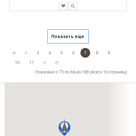
Показать еще
|<
<
3
4
5
6
7
8
9
10
11
>
>|
Показано с 73 по 84 из 188 (всего 16 страниц)